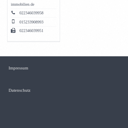
immobilien.de
022346039958
015233908993
022346039951
Impressum
Datenschutz